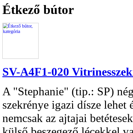
Étkező bútor
SV-A4F1-020 Vitrinesszek
A "Stephanie" (tip.: SP) nég
szekrénye igazi dísze lehet
nemcsak az ajtajai betétese
külső beszegező lécekkel va