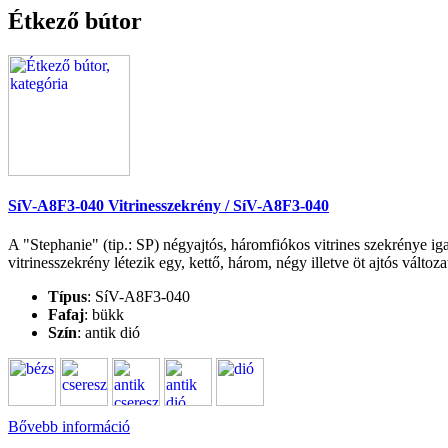
Étkező bútor
SíV-A8F3-040 Vitrinesszekrény / SíV-A8F3-040
A "Stephanie" (tip.: SP) négyajtós, háromfiókos vitrines szekrénye i
vitrinesszekrény létezik egy, kettő, három, négy illetve öt ajtós változa
Típus
: SíV-A8F3-040
Fafaj
: bükk
Szín
: antik dió
Bővebb információ