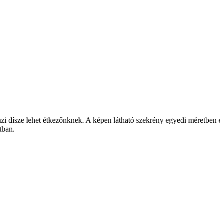
gazi dísze lehet étkezőnknek. A képen látható szekrény egyedi méretben
tban.