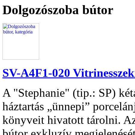
Dolgozószoba bútor
SV-A4F1-020 Vitrinesszek
A "Stephanie" (tip.: SP) két
háztartás „ünnepi” porcelán
könyveit hivatott tárolni. A
bútor exkluzív megjelenését