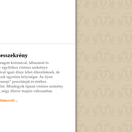
nesszekrény
faragott koronával, lábazattal és
 - egyfiókos vitrines szekrénye
l igazi dísze lehet étkezőnknek, de
zik egyetlen helyiségre. Az ilyen
ünnepi” porcelánját és értékes
lni. Mindegyik típusú vitrines szekrény
, négy illetve ötajtós változatban.
 bútorról→