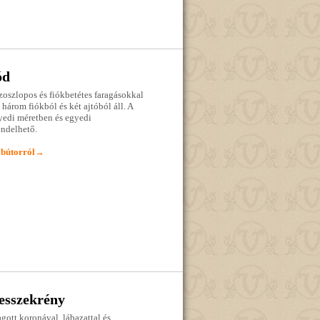
ód
zoszlopos és fiókbetétes faragásokkal
 három fiókból és két ajtóból áll. A
edi méretben és egyedi
endelhető.
 bútorról→
esszekrény
ragott koronával, lábazattal és