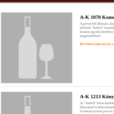
A-K 1070 Kom
A gyönyörű lábazati, dís
díszített "Isabell" komó
komód egyedi méretben é
megrendelhető.
Bővebben információ a
A-K 1213 Köny
Az "Isabell" bútor kolle
lábazattal és díszoszlopo
és három nyitott polcos