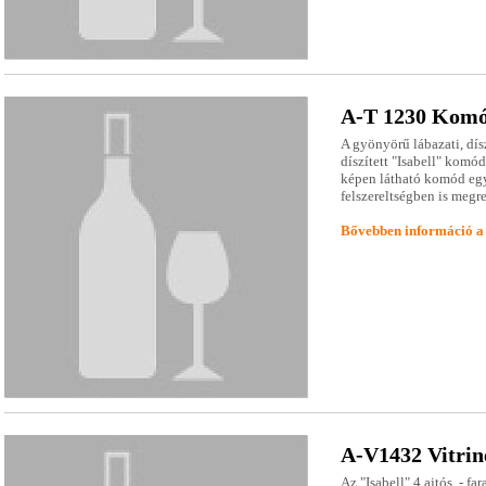
A-T 1230 Kom
A gyönyörű lábazati, dís
díszített "Isabell" komód
képen látható komód egy
felszereltségben is megr
Bővebben információ a
A-V1432 Vitrin
Az "Isabell" 4 ajtós, - fa