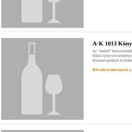
A-K 1013 Köny
Az "Isabell" bútorcsalád
fiókos könyves szekrény 
díszoszlopokkal és fiókbe
Bővebben információ a