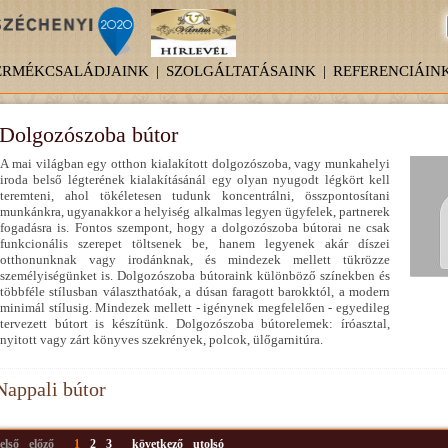
ERMÉKCSALÁDJAINK
|
SZOLGÁLTATÁSAINK
|
REFERENCIÁIN
Dolgozószoba bútor
A mai világban egy otthon kialakított dolgozószoba, vagy munkahelyi
iroda belső légterének kialakításánál egy olyan nyugodt légkört kell
teremteni, ahol tökéletesen tudunk koncentrálni, összpontosítani
munkánkra, ugyanakkor a helyiség alkalmas legyen ügyfelek, partnerek
fogadásra is. Fontos szempont, hogy a dolgozószoba bútorai ne csak
funkcionális szerepet töltsenek be, hanem legyenek akár díszei
otthonunknak vagy irodánknak, és mindezek mellett tükrözze
személyiségünket is. Dolgozószoba bútoraink különböző színekben és
többféle stílusban választhatóak, a dúsan faragott barokktól, a modern
minimál stílusig. Mindezek mellett - igénynek megfelelően - egyedileg
tervezett bútort is készítünk. Dolgozószoba bútorelemek: íróasztal,
nyitott vagy zárt könyves szekrények, polcok, ülőgarnitúra.
Nappali bútor
első
előző
1
2
3
következő
utolsó