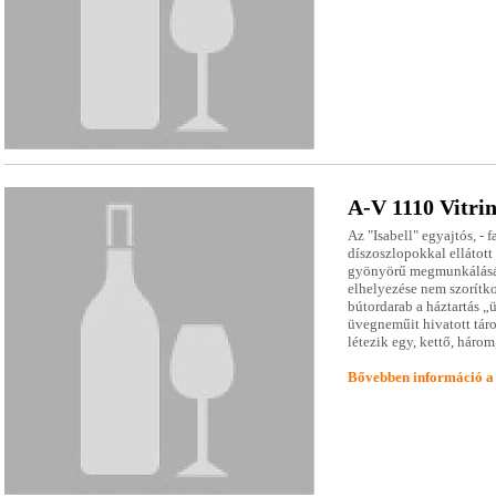
A-V 1110 Vitri
Az "Isabell" egyajtós, - 
díszoszlopokkal ellátott
gyönyörű megmunkálásáva
elhelyezése nem szorítko
bútordarab a háztartás „
üvegneműit hivatott táro
létezik egy, kettő, három
Bővebben információ a