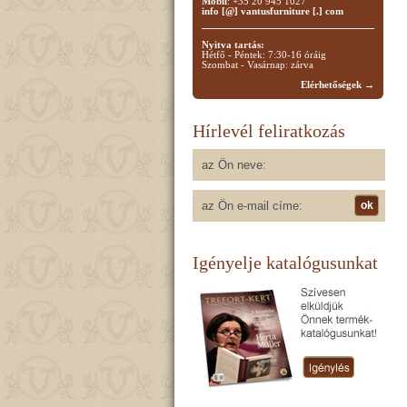
Mobil
: +35 20 945 1027
info [@] vantusfurniture [.] com
Nyitva tartás:
Hétfő - Péntek: 7:30-16 óráig
Szombat - Vasárnap: zárva
Elérhetőségek →
Hírlevél feliratkozás
Igényelje katalógusunkat