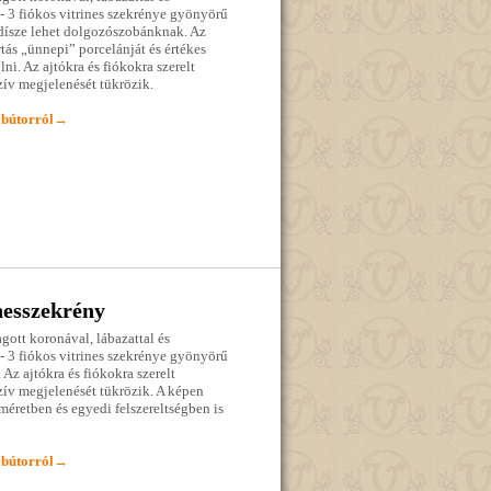
 - 3 fiókos vitrines szekrénye gyönyörű
dísze lehet dolgozószobánknak. Az
rtás „ünnepi” porcelánját és értékes
ni. Az ajtókra és fiókokra szerelt
zív megjelenését tükrözik.
 bútorról→
nesszekrény
ragott koronával, lábazattal és
 - 3 fiókos vitrines szekrénye gyönyörű
Az ajtókra és fiókokra szerelt
zív megjelenését tükrözik. A képen
méretben és egyedi felszereltségben is
 bútorról→