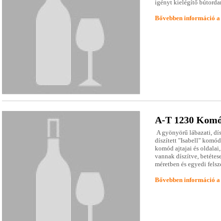
igényt kielégítő bútord
Bővebben információ a
A-T 1230 Kom
A gyönyörű lábazati, dís
díszített "Isabell" komód
komód ajtajai és oldala
vannak díszítve, betéte
méretben és egyedi felsz
Bővebben információ a