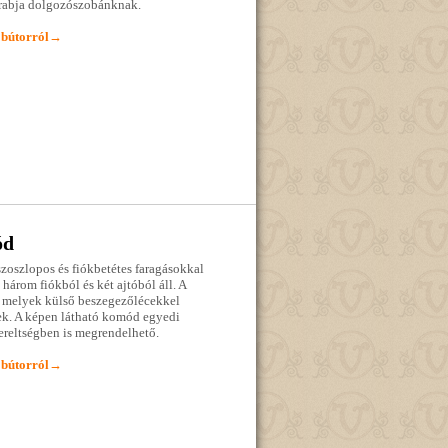
arabja dolgozószobánknak.
 bútorról→
ód
zoszlopos és fiókbetétes faragásokkal
 három fiókból és két ajtóból áll. A
i, melyek külső beszegezőlécekkel
sek. A képen látható komód egyedi
ereltségben is megrendelhető.
 bútorról→