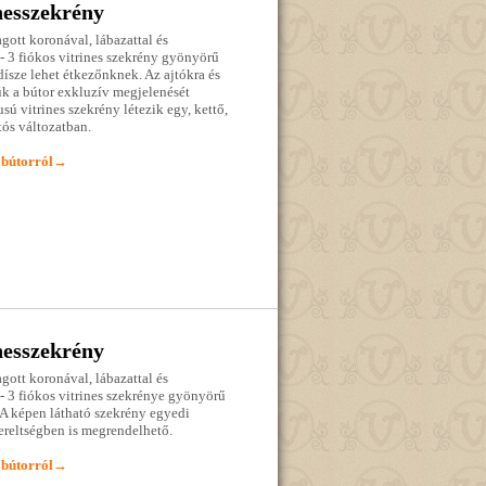
nesszekrény
ragott koronával, lábazattal és
 - 3 fiókos vitrines szekrény gyönyörű
ísze lehet étkezőnknek. Az ajtókra és
úk a bútor exkluzív megjelenését
sú vitrines szekrény létezik egy, kettő,
tós változatban.
 bútorról→
nesszekrény
ragott koronával, lábazattal és
 - 3 fiókos vitrines szekrénye gyönyörű
A képen látható szekrény egyedi
ereltségben is megrendelhető.
 bútorról→