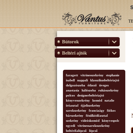
T
Bútorok
Beltéri ajtók
faragott
vitrinesszekrény
stephanie
isabell
nappali
klasszikusbeltériajtó
dolgozószoba
étkező
üveges
anastasia
hálószoba
ruhásszekrény
polcos
designerbeltériajtó
könyvesszekrény
komód
natalie
íróasztal
éjjeliszekrény
sarokszekrény
franciaágy
fiókos
bárszekrény
fésülködőasztal
szekrény
videóskomód
könyvespolc
egyedi
vitrinessaroksszekrény
beltérifalépcső
lépcső