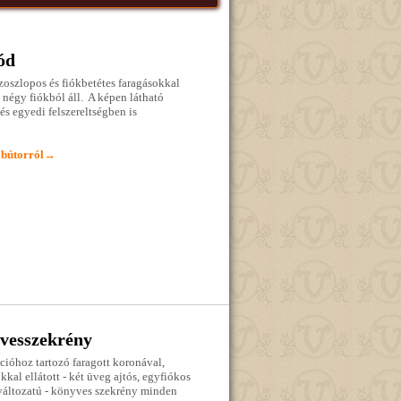
ód
zoszlopos és fiókbetétes faragásokkal
d négy fiókból áll. A képen látható
s egyedi felszereltségben is
 bútorról→
vesszekrény
kcióhoz tartozó faragott koronával,
kkal ellátott - két üveg ajtós, egyfiókos
 változatú - könyves szekrény minden