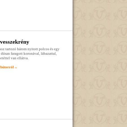
vesszekrény
hoz tartozó három nyitott polcos és egy
dúsan faragott koronával, lábazattal,
téttel van ellátva.
 bútorról→