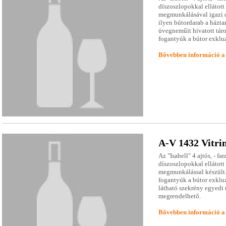
díszoszlopokkal ellátott
megmunkálásával igazi 
ilyen bútordarab a házta
üvegneműit hivatott tárol
fogantyúk a bútor exklu
Bővebben információ a
A-V 1432 Vitri
Az "Isabell" 4 ajtós, - fa
díszoszlopokkal ellátott
megmunkálással készült. 
fogantyúk a bútor exklu
látható szekrény egyedi 
megrendelhető.
Bővebben információ a