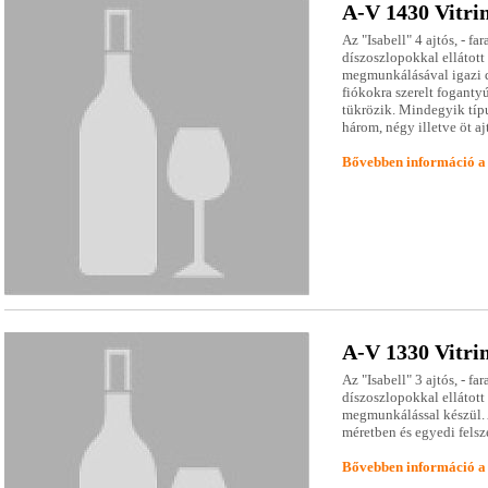
A-V 1430 Vitri
Az "Isabell" 4 ajtós, - fa
díszoszlopokkal ellátott
megmunkálásával igazi d
fiókokra szerelt foganty
tükrözik. Mindegyik típu
három, négy illetve öt aj
Bővebben információ a
A-V 1330 Vitri
Az "Isabell" 3 ajtós, - fa
díszoszlopokkal ellátott
megmunkálással készül. 
méretben és egyedi felsz
Bővebben információ a