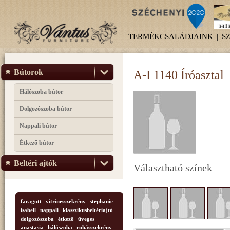
TERMÉKCSALÁDJAINK
|
S
Bútorok
A-I 1140 Íróasztal
Hálószoba bútor
Dolgozószoba bútor
Nappali bútor
Étkező bútor
Beltéri ajtók
Választható színek
faragott
vitrinesszekrény
stephanie
isabell
nappali
klasszikusbeltériajtó
dolgozószoba
étkező
üveges
anastasia
hálószoba
ruhásszekrény