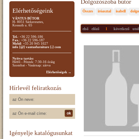
Dolgozószoba bútor
Elérhetőségeink
Összes
íróasztal
isabell
dolg
VÁNTUS BÚTOR
H- 8051 Sárkeresztes,
Kossuth u. 65
első
előző
1
következő
utol
Tel.
: +36 22 596-186
Fax.
: +36 22 596-187
Mobil
: +35 20 945 1027
info [@] vantusfurniture [.] com
Nyitva tartás:
Hétfő - Péntek: 7:30-16 óráig
Szombat - Vasárnap: zárva
Elérhetőségek →
Hírlevél feliratkozás
Igényelje katalógusunkat