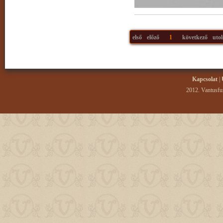
első
előző
1
következő
utol
Kapcsolat
|
2012. Vantusfur