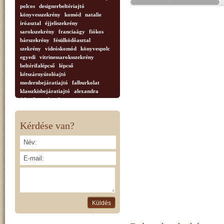
polcos
designerbeltériajtó
könyvesszekrény
komód
natalie
íróasztal
éjjeliszekrény
sarokszekrény
franciaágy
fiókos
bárszekrény
fésülködőasztal
szekrény
videóskomód
könyvespolc
egyedi
vitrinessaroksszekrény
beltérifalépcső
lépcső
kétszárnyútolóajtó
modernbejáratiajtó
falburkolat
klasszkisbejáratiajtó
alexandra
étkezőasztal
tükör
vitrinessarokszerény
dohányzóasztal
Tvszekrény
faragottkorona
Kérdése van?
díszoszlop
anastasia.nappali
bútor
tálaló
vitrnesszekrény
vitrin
négyajtós
2ajtós