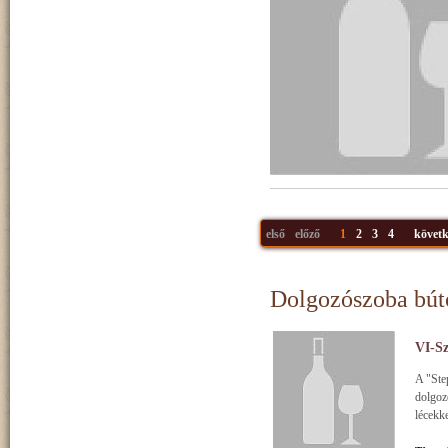
első
előző
1
2
3
4
követk
Dolgozószoba bút
VI-Sz
A "Step
dolgoz
lécekke