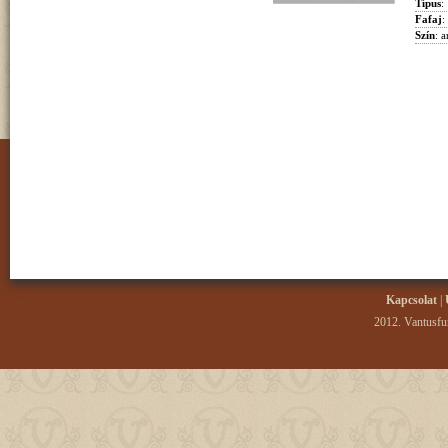
Típus
:
Fafaj
:
Szín
: 
Kapcsolat
|
2012. Vantusfur