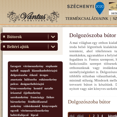
TERMÉKCSALÁDJAINK
|
S
Dolgozószoba bútor
Bútorok
A mai világban egy otthon kiala
Beltéri ajtók
iroda belső légterének kialakít
teremteni, ahol tökéletesen t
munkánkra, ugyanakkor a helyisé
fogadásra is. Fontos szempont,
funkcionális szerepet töltse
faragott
vitrinesszekrény
stephanie
otthonunknak vagy irodánkna
isabell
nappali
klasszikusbeltériajtó
személyiségünket is. Dolgozósz
dolgozószoba
étkező
üveges
többféle stílusban választhatóak
anastasia
hálószoba
ruhásszekrény
minimál stílusig. Mindezek melle
polcos
designerbeltériajtó
tervezett bútort is készítünk. 
könyvesszekrény
komód
natalie
nyitott vagy zárt könyves szekrén
íróasztal
éjjeliszekrény
sarokszekrény
franciaágy
fiókos
Dolgozószoba bútor
bárszekrény
fésülködőasztal
szekrény
videóskomód
könyvespolc
egyedi
vitrinessaroksszekrény
beltérifalépcső
lépcső
első
előző
1
2
3
4
követk