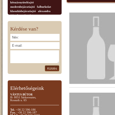
kétszárnyútolóajtó
modernbejáratiajtó
falburkolat
klasszkisbejáratiajtó
alexandra
étkezőasztal
tükör
vitrinessarokszerény
dohányzóasztal
Tvszekrény
faragottkorona
Kérdése van?
díszoszlop
anastasia.nappali
bútor
tálaló
vitrnesszekrény
vitrin
négyajtós
2ajtós
Elérhetőségeink
VÁNTUS BÚTOR
H- 8051 Sárkeresztes,
Kossuth u. 65
Tel.
: +36 22 596-186
Fax.
: +36 22 596-187