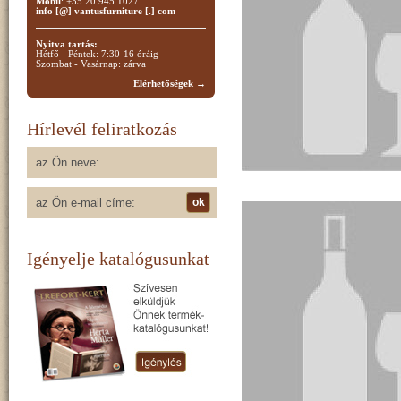
Mobil
: +35 20 945 1027
info [@] vantusfurniture [.] com
Nyitva tartás:
Hétfő - Péntek: 7:30-16 óráig
Szombat - Vasárnap: zárva
Elérhetőségek →
Hírlevél feliratkozás
Igényelje katalógusunkat