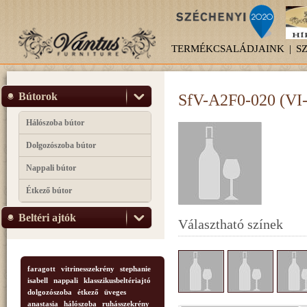
TERMÉKCSALÁDJAINK
|
S
Bútorok
SfV-A2F0-020 (VI-
Hálószoba bútor
Dolgozószoba bútor
Nappali bútor
Étkező bútor
Beltéri ajtók
Választható színek
faragott
vitrinesszekrény
stephanie
isabell
nappali
klasszikusbeltériajtó
dolgozószoba
étkező
üveges
anastasia
hálószoba
ruhásszekrény