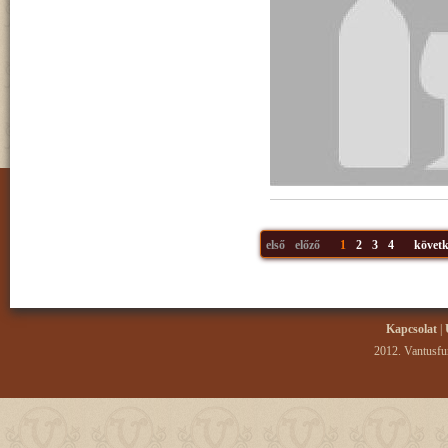
első
előző
1
2
3
4
követk
Kapcsolat
|
2012. Vantusfur