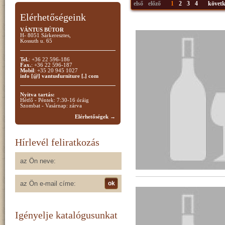
első
előző
1
2
3
4
követk
Elérhetőségeink
VÁNTUS BÚTOR
H- 8051 Sárkeresztes,
Kossuth u. 65
Tel.
: +36 22 596-186
Fax.
: +36 22 596-187
Mobil
: +35 20 945 1027
info [@] vantusfurniture [.] com
Nyitva tartás:
Hétfő - Péntek: 7:30-16 óráig
Szombat - Vasárnap: zárva
Elérhetőségek →
Hírlevél feliratkozás
Igényelje katalógusunkat