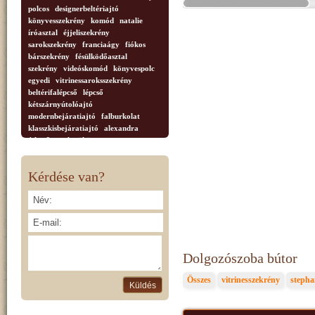
polcos
designerbeltériajtó
könyvesszekrény
komód
natalie
íróasztal
éjjeliszekrény
sarokszekrény
franciaágy
fiókos
bárszekrény
fésülködőasztal
szekrény
videóskomód
könyvespolc
egyedi
vitrinessaroksszekrény
beltérifalépcső
lépcső
kétszárnyútolóajtó
modernbejáratiajtó
falburkolat
klasszkisbejáratiajtó
alexandra
étkezőasztal
tükör
vitrinessarokszerény
dohányzóasztal
Tvszekrény
faragottkorona
Kérdése van?
díszoszlop
anastasia.nappali
bútor
tálaló
vitrnesszekrény
vitrin
négyajtós
2ajtós
Dolgozószoba bútor
Összes
vitrinesszekrény
stepha