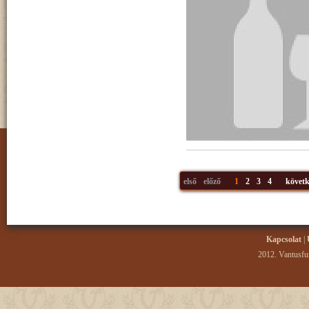
első
előző
1
2
3
4
követk
Kapcsolat
|
2012. Vantusfur