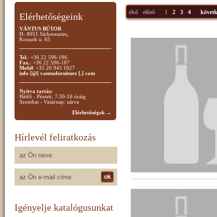
első
előző
1
2
3
4
követk
Elérhetőségeink
VÁNTUS BÚTOR
H- 8051 Sárkeresztes,
Kossuth u. 65
Tel.
: +36 22 596-186
Fax.
: +36 22 596-187
Mobil
: +35 20 945 1027
info [@] vantusfurniture [.] com
Nyitva tartás:
Hétfő - Péntek: 7:30-16 óráig
Szombat - Vasárnap: zárva
Elérhetőségek →
Hírlevél feliratkozás
Igényelje katalógusunkat