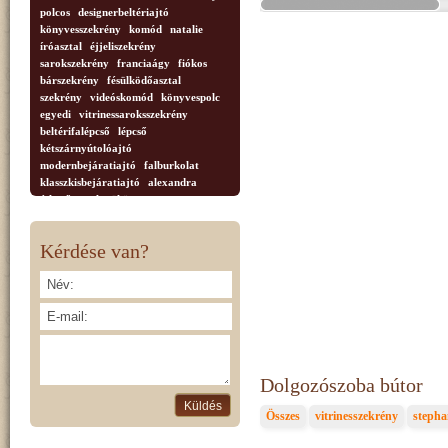
polcos
designerbeltériajtó
könyvesszekrény
komód
natalie
íróasztal
éjjeliszekrény
sarokszekrény
franciaágy
fiókos
bárszekrény
fésülködőasztal
szekrény
videóskomód
könyvespolc
egyedi
vitrinessaroksszekrény
beltérifalépcső
lépcső
kétszárnyútolóajtó
modernbejáratiajtó
falburkolat
klasszkisbejáratiajtó
alexandra
étkezőasztal
tükör
vitrinessarokszerény
dohányzóasztal
Tvszekrény
faragottkorona
Kérdése van?
díszoszlop
anastasia.nappali
bútor
tálaló
vitrnesszekrény
vitrin
négyajtós
2ajtós
Dolgozószoba bútor
Összes
vitrinesszekrény
stepha