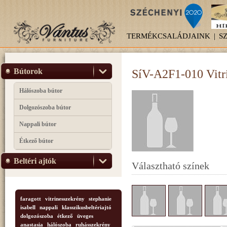
TERMÉKCSALÁDJAINK
|
S
Bútorok
SíV-A2F1-010 Vitr
Hálószoba bútor
Dolgozószoba bútor
Nappali bútor
Étkező bútor
Beltéri ajtók
Választható színek
faragott
vitrinesszekrény
stephanie
isabell
nappali
klasszikusbeltériajtó
dolgozószoba
étkező
üveges
anastasia
hálószoba
ruhásszekrény